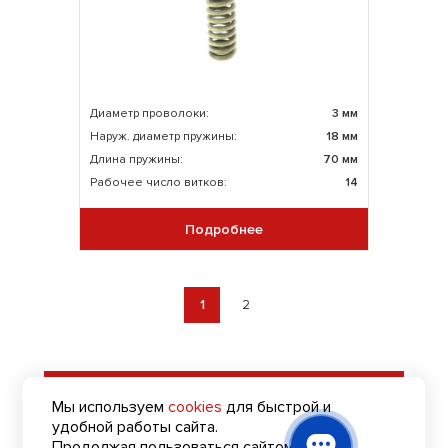
Диаметр проволоки:
3 мм
Наруж. диаметр пружины:
18 мм
Длина пружины:
70 мм
Рабочее число витков:
14
Подробнее
1
2
Оставить заявку
Мы используем
cookies
для быстрой и
на подбор пружин
удобной работы сайта.
Продолжая пользоваться сайтом, вы