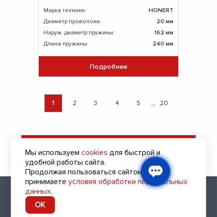
Марка техники:
HONERT
Диаметр проволоки:
20 мм
Наруж. диаметр пружины:
162 мм
Длина пружины:
240 мм
Подробнее
...
1
2
3
4
5
20
Оставить заявку
Мы используем
cookies
для быстрой и
на подбор пружин
удобной работы сайта.
Продолжая пользоваться сайтом, вы
принимаете
условия обработки персональных
2010 - 2026 (с) Все права защищены
данных
.
8 (343) 318-26-43
OK
Заказать обратный звонок