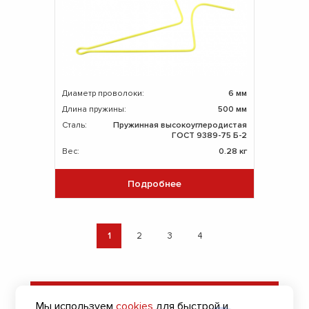
Диаметр проволоки:
6 мм
Длина пружины:
500 мм
Сталь:
Пружинная высокоуглеродистая
ГОСТ 9389-75 Б-2
Вес:
0.28 кг
Подробнее
1
2
3
4
Оставить заявку
Мы используем
cookies
для быстрой и
на подбор пружин