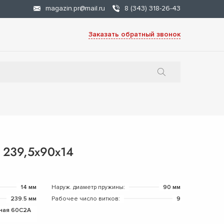
magazin.pr@mail.ru
8 (343) 318-26-43
Заказать обратный звонок
 239,5х90х14
14 мм
Наруж. диаметр пружины:
90 мм
239.5 мм
Рабочее число витков:
9
ная 60С2А