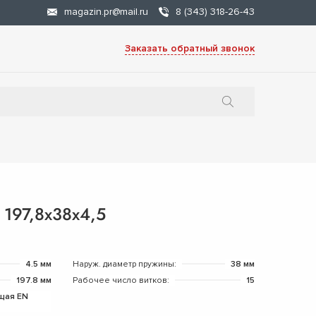
magazin.pr@mail.ru
8 (343) 318-26-43
Заказать обратный звонок
 197,8х38х4,5
4.5 мм
Наруж. диаметр пружины:
38 мм
197.8 мм
Рабочее число витков:
15
щая EN