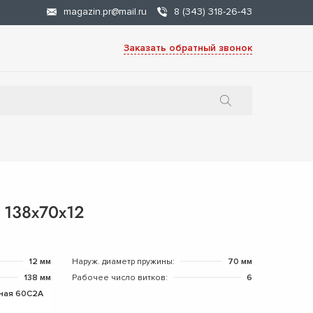
magazin.pr@mail.ru
8 (343) 318-26-43
Заказать обратный звонок
 138х70х12
12 мм
Наруж. диаметр пружины:
70 мм
138 мм
Рабочее число витков:
6
ная 60С2А