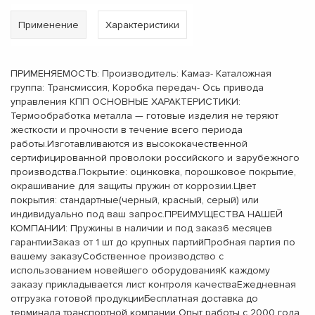
Применение
Характеристики
ПРИМЕНЯЕМОСТЬ: Производитель: Камаз- Каталожная
группа: Трансмиссия, Коробка передач- Ось привода
управления КПП ОСНОВНЫЕ ХАРАКТЕРИСТИКИ:
Термообработка металла — готовые изделия не теряют
жесткости и прочности в течение всего периода
работы.Изготавливаются из высококачественной
сертифицированной проволоки российского и зарубежного
производства.Покрытие: оцинковка, порошковое покрытие,
окрашивание для защиты пружин от коррозии.Цвет
покрытия: стандартные(черный, красный, серый) или
индивидуально под ваш запрос.ПРЕИМУЩЕСТВА НАШЕЙ
КОМПАНИИ: Пружины в наличии и под заказ6 месяцев
гарантииЗаказ от 1 шт до крупных партийПробная партия по
вашему заказуСобственное производство с
использованием новейшего оборудованияК каждому
заказу прикладывается лист контроля качестваЕжедневная
отгрузка готовой продукцииБесплатная доставка до
терминала транспортной компании Опыт работы с 2000 года