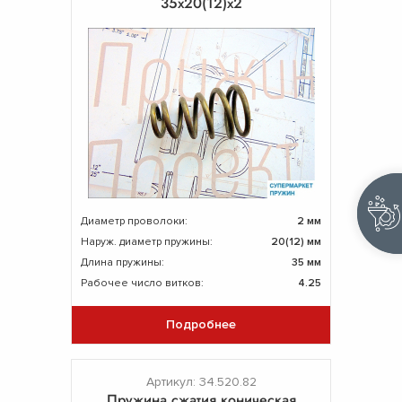
35х20(12)х2
Диаметр проволоки:
2 мм
Наруж. диаметр пружины:
20(12) мм
Длина пружины:
35 мм
Рабочее число витков:
4.25
Подробнее
Артикул: 34.520.82
Пружина сжатия коническая