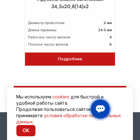
34,5х20,8(14)х2
Диаметр проволоки:
2 мм
Длина пружины:
34.5 мм
Рабочее число витков:
4
Полное число витков:
6
Подробнее
Оставить заявку
Мы используем
cookies
для быстрой и
на подбор пружин
удобной работы сайта.
Продолжая пользоваться сайтом, вы
принимаете
условия обработки персональных
2010 - 2026 (с) Все права защищены
данных
.
8 (343) 318-26-43
OK
Заказать обратный звонок